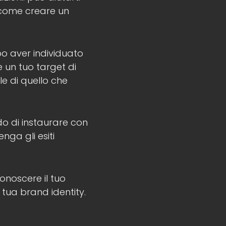
e come creare un
po aver individuato
e un tuo target di
le di quello che
do di instaurare con
nga gli esiti
onoscere il tuo
a tua brand identity.