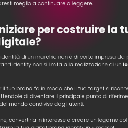
faresti meglio a continuare a leggere.
niziare per costruire la 
igitale?
 l’identità di un marchio non è di certo impresa da
and identity non si limita alla realizzazione di un
l
r il tuo brand fa in modo che il tuo target si ricono
tendole di diventare il principale punto di riferim
 del mondo condivise dagli utenti.
one, convertirla in interesse e creare un legame col
ire la tua digital brand identity in 5 mosse!