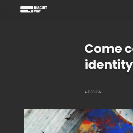
Come co
identit
● DESIGN