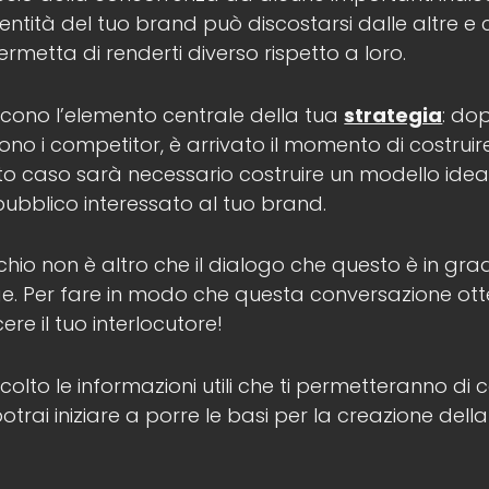
identità del tuo brand può discostarsi dalle altre 
rmetta di renderti diverso rispetto a loro.
scono l’elemento centrale della tua
strategia
: do
lgono i competitor, è arrivato il momento di costruir
sto caso sarà necessario costruire un modello idea
pubblico interessato al tuo brand.
rchio non è altro che il dialogo che questo è in gra
lge. Per fare in modo che questa conversazione otte
ere il tuo interlocutore!
olto le informazioni utili che ti permetteranno di c
potrai iniziare a porre le basi per la creazione dell