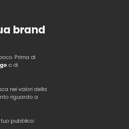
tua brand
 poco. Prima di
ogo
o di
sca nei valori della
ento riguardo a
 tuo pubblico: