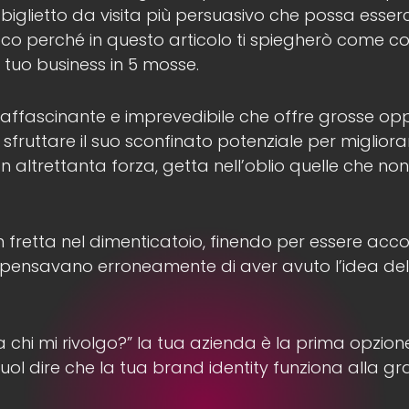
 biglietto da visita più persuasivo che possa esserc
Ecco perché in questo articolo ti spiegherò come co
l tuo business in 5 mosse.
 affascinante e imprevedibile che offre grosse opp
 sfruttare il suo sconfinato potenziale per migliora
on altrettanta forza, getta nell’oblio quelle che n
 in fretta nel dimenticatoio, finendo per essere ac
he pensavano erroneamente di aver avuto l’idea del
chi mi rivolgo?” la tua azienda è la prima opzion
vuol dire che la tua brand identity funziona alla g