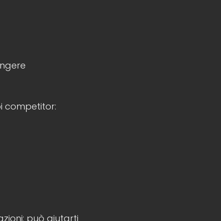
iungere
oi competitor:
ioni: può aiutarti